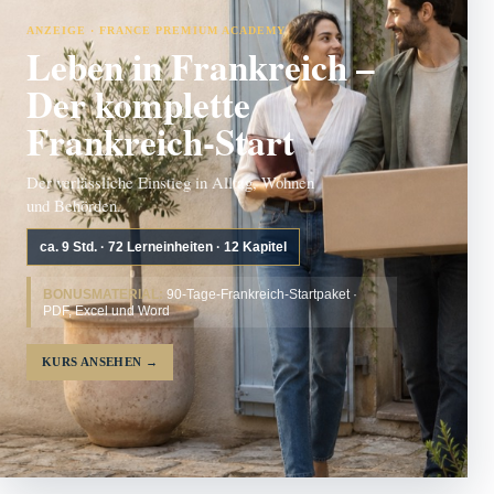
ANZEIGE · FRANCE PREMIUM ACADEMY
Leben in Frankreich –
Der komplette
Frankreich-Start
Der verlässliche Einstieg in Alltag, Wohnen
und Behörden.
ca. 9 Std. · 72 Lerneinheiten · 12 Kapitel
BONUSMATERIAL:
90-Tage-Frankreich-Startpaket ·
PDF, Excel und Word
KURS ANSEHEN
→