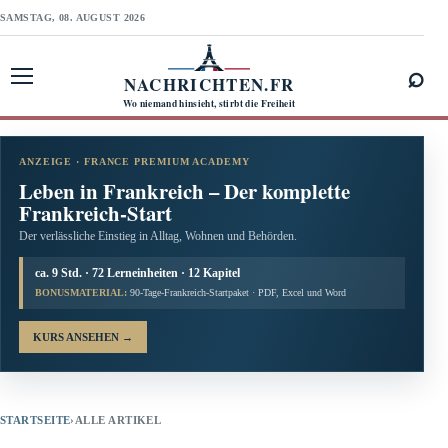
SAMSTAG, 08. AUGUST 2026
⌕
NACHRICHTEN.FR
Menü öffnen
Wo niemand hinsieht, stirbt die Freiheit
ANZEIGE · FRANCE PREMIUM ACADEMY
Leben in Frankreich – Der komplette
Frankreich-Start
Der verlässliche Einstieg in Alltag, Wohnen und Behörden.
ca. 9 Std. · 72 Lerneinheiten · 12 Kapitel
BONUSMATERIAL:
90-Tage-Frankreich-Startpaket · PDF, Excel und Word
KURS ANSEHEN
→
STARTSEITE
›
ALLE ARTIKEL