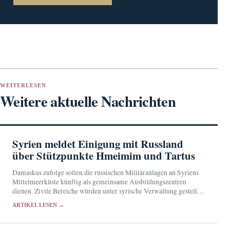
WEITERLESEN
Weitere aktuelle Nachrichten
Syrien meldet Einigung mit Russland
über Stützpunkte Hmeimim und Tartus
Damaskus zufolge sollen die russischen Militäranlagen an Syriens
Mittelmeerküste künftig als gemeinsame Ausbildungszentren
dienen. Zivile Bereiche würden unter syrische Verwaltung gestellt.
Eine Bestätigung aus Moskau steht noch aus.
ARTIKEL LESEN →