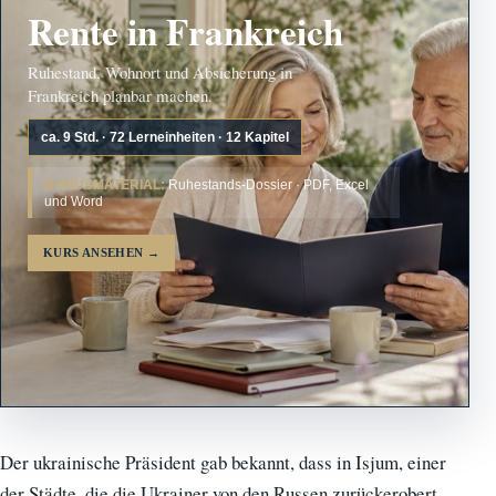
Rente in Frankreich
Ruhestand, Wohnort und Absicherung in
Frankreich planbar machen.
ca. 9 Std. · 72 Lerneinheiten · 12 Kapitel
BONUSMATERIAL:
Ruhestands-Dossier · PDF, Excel
und Word
KURS ANSEHEN
→
Der ukrainische Präsident gab bekannt, dass in Isjum, einer
der Städte, die die Ukrainer von den Russen zurückerobert