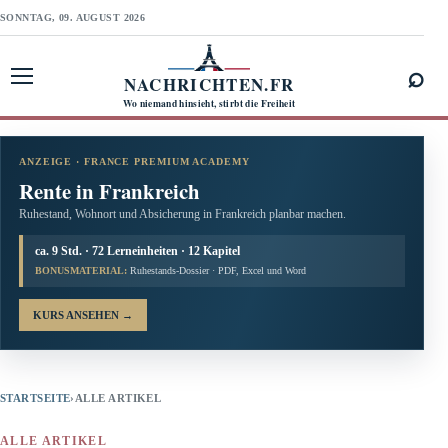
SONNTAG, 09. AUGUST 2026
⌕
NACHRICHTEN.FR
Menü öffnen
Wo niemand hinsieht, stirbt die Freiheit
ANZEIGE · FRANCE PREMIUM ACADEMY
Rente in Frankreich
Ruhestand, Wohnort und Absicherung in Frankreich planbar machen.
ca. 9 Std. · 72 Lerneinheiten · 12 Kapitel
BONUSMATERIAL:
Ruhestands-Dossier · PDF, Excel und Word
KURS ANSEHEN
→
STARTSEITE
›
ALLE ARTIKEL
ALLE ARTIKEL