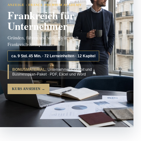
ANZEIGE · FRANCE PREMIUM ACADEMY
Frankreich für
Unternehmer
Gründen, führen und verhandeln – mit
Frankreich-Kompetenz.
ca. 9 Std. 45 Min. · 72 Lerneinheiten · 12 Kapitel
BONUSMATERIAL:
Unternehmer-Cockpit und
Businessplan-Paket · PDF, Excel und Word
KURS ANSEHEN
→