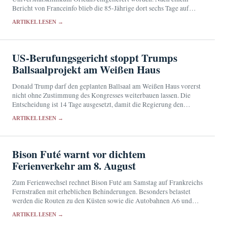
Bericht von Franceinfo blieb die 85-Jährige dort sechs Tage auf
einer Trage in der Notaufnahme.
ARTIKEL LESEN →
US-Berufungsgericht stoppt Trumps
Ballsaalprojekt am Weißen Haus
Donald Trump darf den geplanten Ballsaal am Weißen Haus vorerst
nicht ohne Zustimmung des Kongresses weiterbauen lassen. Die
Entscheidung ist 14 Tage ausgesetzt, damit die Regierung den
Supreme Court anrufen kann.
ARTIKEL LESEN →
Bison Futé warnt vor dichtem
Ferienverkehr am 8. August
Zum Ferienwechsel rechnet Bison Futé am Samstag auf Frankreichs
Fernstraßen mit erheblichen Behinderungen. Besonders belastet
werden die Routen zu den Küsten sowie die Autobahnen A6 und
A10.
ARTIKEL LESEN →