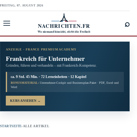
FREITAG, 07. AUGUST 2026
⌕
NACHRICHTEN.FR
Menü öffnen
Wo niemand hinsieht, stirbt die Freiheit
ANZEIGE · FRANCE PREMIUM ACADEMY
Frankreich für Unternehmer
Gründen, führen und verhandeln – mit Frankreich-Kompetenz.
ca. 9 Std. 45 Min. · 72 Lerneinheiten · 12 Kapitel
BONUSMATERIAL:
Unternehmer-Cockpit und Businessplan-Paket · PDF, Excel und
Word
KURS ANSEHEN
→
STARTSEITE
›
ALLE ARTIKEL