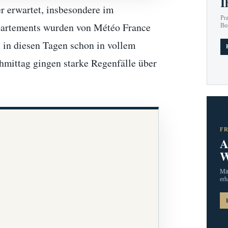
I
r erwartet, insbesondere im
Pr
partements wurden von Météo France
Bo
t in diesen Tagen schon in vollem
hmittag gingen starke Regenfälle über
F
A
W
Mit
erh