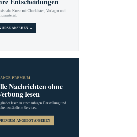
hre Entscheidungen
axisnahe Kurse mit Checklisten, Vorlagen und
nusmaterial.
KURSE ANSEHEN →
RANCE PREMIUM
lle Nachrichten ohne
erbung lesen
glieder lesen in einer ruhigen Darstellung und
alten zusätzliche Services.
PREMIUM-ANGEBOT ANSEHEN