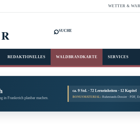
WETTER & WA
⌕
FR
SUCHE
REDAKTIONELLES
WALDBRANDKARTE
SERVICES
h
ca. 9 Std. · 72 Lerneinheiten · 12 Kapitel
BONUSMATERIAL:
Ruhestands-Dossier · PDF, E
g in Frankreich planbar machen.