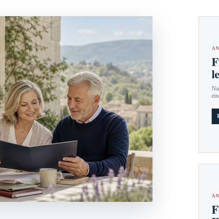
AN
F
l
Nac
ein
AN
F