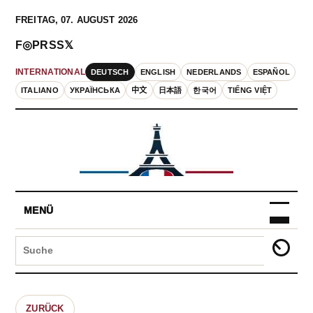
FREITAG, 07. AUGUST 2026
F
◎
P
RSS
𝕏
DEUTSCH
ENGLISH
NEDERLANDS
ESPAÑOL
INTERNATIONAL
ITALIANO
УКРАЇНСЬКА
中文
日本語
한국어
TIẾNG VIỆT
MENÜ
ZURÜCK