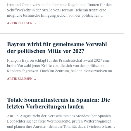
Iran und Oman verhandeln über neue Regeln und Routen für den
Schiffsverkehr in der Straße von Hormus. Teheran trennt eine
mögliche technische Einigung jedoch von der politischen
Entscheidung über die Öffnung der strategisch wichtigen…
ARTIKEL LESEN →
Bayrou wirbt für gemeinsame Vorwahl
der politischen Mitte vor 2027
François Bayrou schlägt für die Präsidentschaftswahl 2027 eine
breite Vorwahl jener Kräfte vor, die sich von den politischen
Rändern abgrenzen. Doch im Zentrum, bei den Konservativen und
in der gemäßigten Linken stehen eigene Ambitionen…
ARTIKEL LESEN →
Totale Sonnenfinsternis in Spanien: Die
letzten Vorbereitungen laufen
Am 12. August zieht der Kernschatten des Mondes über Spanien.
Beobachter suchen freie Westhorizonte, prüfen Wetterprognosen
und planen ihre Anreise - denn die Totalität dauert vielerorts kaum