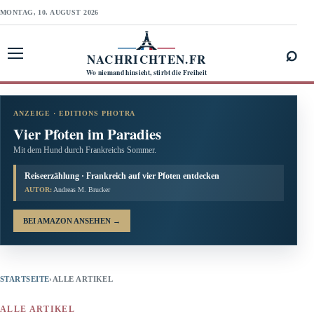
MONTAG, 10. AUGUST 2026
⌕
NACHRICHTEN.FR
Menü öffnen
Wo niemand hinsieht, stirbt die Freiheit
ANZEIGE · EDITIONS PHOTRA
Vier Pfoten im Paradies
Mit dem Hund durch Frankreichs Sommer.
Reiseerzählung · Frankreich auf vier Pfoten entdecken
AUTOR:
Andreas M. Brucker
BEI AMAZON ANSEHEN
→
STARTSEITE
›
ALLE ARTIKEL
ALLE ARTIKEL