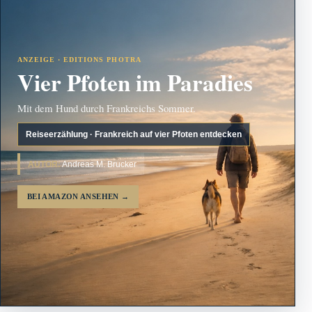
ANZEIGE · EDITIONS PHOTRA
Vier Pfoten im Paradies
Mit dem Hund durch Frankreichs Sommer.
Reiseerzählung · Frankreich auf vier Pfoten entdecken
AUTOR:
Andreas M. Brucker
BEI AMAZON ANSEHEN
→