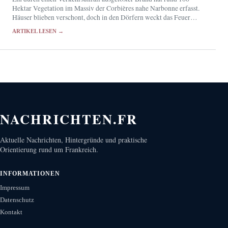
Hektar Vegetation im Massiv der Corbières nahe Narbonne erfasst.
Häuser blieben verschont, doch in den Dörfern weckt das Feuer
Erinnerungen an die Katastrophe vom August…
ARTIKEL LESEN →
NACHRICHTEN.FR
Aktuelle Nachrichten, Hintergründe und praktische
Orientierung rund um Frankreich.
INFORMATIONEN
Impressum
Datenschutz
Kontakt