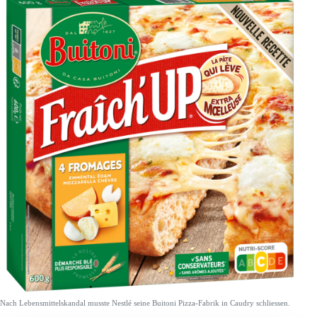
Nach Lebensmittelskandal musste Nestlé seine Buitoni Pizza-Fabrik in Caudry schliessen.