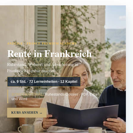
ANZEIGE · FRANCE PREMIUM ACADEMY
Rente in Frankreich
Ruhestand, Wohnort und Absicherung in
Frankreich planbar machen.
ca. 9 Std. · 72 Lerneinheiten · 12 Kapitel
BONUSMATERIAL:
Ruhestands-Dossier · PDF, Excel
und Word
KURS ANSEHEN
→