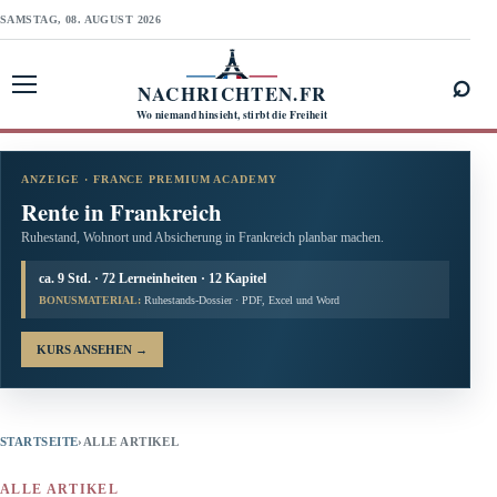
SAMSTAG, 08. AUGUST 2026
⌕
NACHRICHTEN.FR
Menü öffnen
Wo niemand hinsieht, stirbt die Freiheit
ANZEIGE · FRANCE PREMIUM ACADEMY
Rente in Frankreich
Ruhestand, Wohnort und Absicherung in Frankreich planbar machen.
ca. 9 Std. · 72 Lerneinheiten · 12 Kapitel
BONUSMATERIAL:
Ruhestands-Dossier · PDF, Excel und Word
KURS ANSEHEN
→
STARTSEITE
›
ALLE ARTIKEL
ALLE ARTIKEL