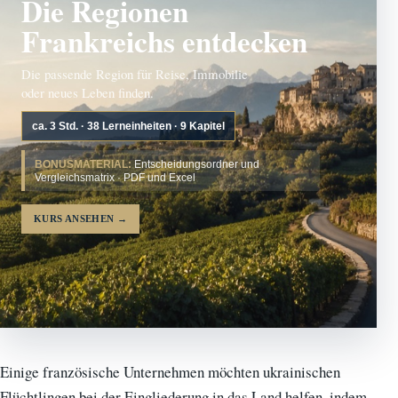
Die Regionen
Frankreichs entdecken
Die passende Region für Reise, Immobilie
oder neues Leben finden.
ca. 3 Std. · 38 Lerneinheiten · 9 Kapitel
BONUSMATERIAL:
Entscheidungsordner und
Vergleichsmatrix · PDF und Excel
KURS ANSEHEN
→
Einige französische Unternehmen möchten ukrainischen
Flüchtlingen bei der Eingliederung in das Land helfen, indem