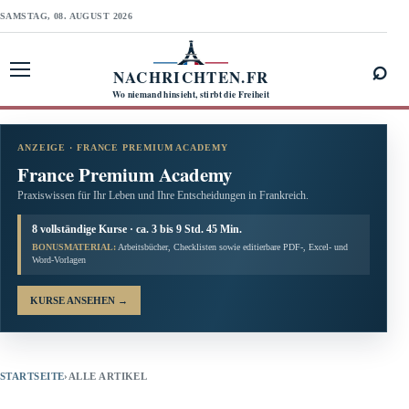
SAMSTAG, 08. AUGUST 2026
⌕
NACHRICHTEN.FR
Menü öffnen
Wo niemand hinsieht, stirbt die Freiheit
ANZEIGE · FRANCE PREMIUM ACADEMY
France Premium Academy
Praxiswissen für Ihr Leben und Ihre Entscheidungen in Frankreich.
8 vollständige Kurse · ca. 3 bis 9 Std. 45 Min.
BONUSMATERIAL:
Arbeitsbücher, Checklisten sowie editierbare PDF-, Excel- und
Word-Vorlagen
KURSE ANSEHEN
→
STARTSEITE
›
ALLE ARTIKEL