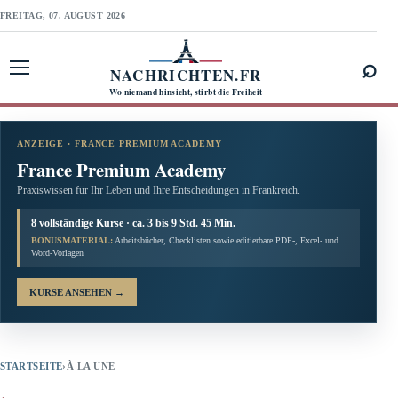
FREITAG, 07. AUGUST 2026
⌕
NACHRICHTEN.FR
Menü öffnen
Wo niemand hinsieht, stirbt die Freiheit
ANZEIGE · FRANCE PREMIUM ACADEMY
France Premium Academy
Praxiswissen für Ihr Leben und Ihre Entscheidungen in Frankreich.
8 vollständige Kurse · ca. 3 bis 9 Std. 45 Min.
BONUSMATERIAL:
Arbeitsbücher, Checklisten sowie editierbare PDF-, Excel- und
Word-Vorlagen
KURSE ANSEHEN
→
STARTSEITE
›
À LA UNE