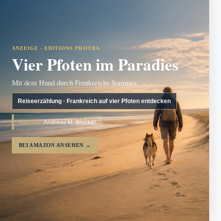
ANZEIGE · EDITIONS PHOTRA
Vier Pfoten im Paradies
Mit dem Hund durch Frankreichs Sommer.
Reiseerzählung · Frankreich auf vier Pfoten entdecken
AUTOR:
Andreas M. Brucker
BEI AMAZON ANSEHEN
→