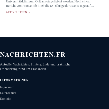
Universitätsklinikum Orléans eingeliefert worden. Nach einem
Bericht von Franceinfo blieb die 85-Jährige dort sechs Tage auf
einer Trage in der Notaufnahme.
ARTIKEL LESEN →
NACHRICHTEN.FR
Aktuelle Nachrichten, Hintergründe und praktische
Orientierung rund um Frankreich.
INFORMATIONEN
Impressum
Datenschutz
Kontakt