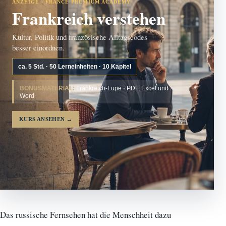
ANZEIGE · FRANCE PREMIUM ACADEMY
Frankreich verstehen
Kultur, Politik und französische Alltagscodes
besser einordnen.
ca. 5 Std. · 50 Lerneinheiten · 10 Kapitel
BONUSMATERIAL:
Frankreich-Lupe · PDF, Excel und
Word
KURS ANSEHEN
→
Das russische Fernsehen hat die Menschheit dazu