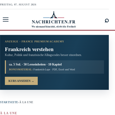
FREITAG, 07. AUGUST 2026
⌕
NACHRICHTEN.FR
Menü öffnen
Wo niemand hinsieht, stirbt die Freiheit
ANZEIGE · FRANCE PREMIUM ACADEMY
Frankreich verstehen
Kultur, Politik und französische Alltagscodes besser einordnen.
ca. 5 Std. · 50 Lerneinheiten · 10 Kapitel
BONUSMATERIAL:
Frankreich-Lupe · PDF, Excel und Word
KURS ANSEHEN
→
STARTSEITE
›
À LA UNE
À LA UNE