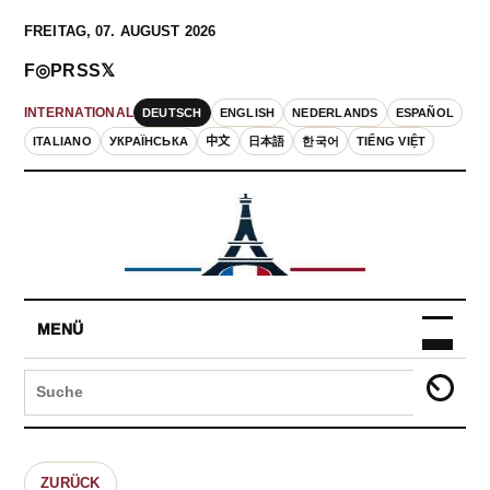
FREITAG, 07. AUGUST 2026
F
◎
P
RSS
𝕏
DEUTSCH
ENGLISH
NEDERLANDS
ESPAÑOL
INTERNATIONAL
ITALIANO
УКРАЇНСЬКА
中文
日本語
한국어
TIẾNG VIỆT
MENÜ
ZURÜCK